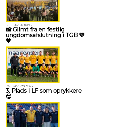
05-11-2025 09:01:15
📸 Glimt fra en festlig
ungdomsafslutning i TGB 💛
🖤
02-11-2025 20:19:43
3. Plads i LF som oprykkere
😎