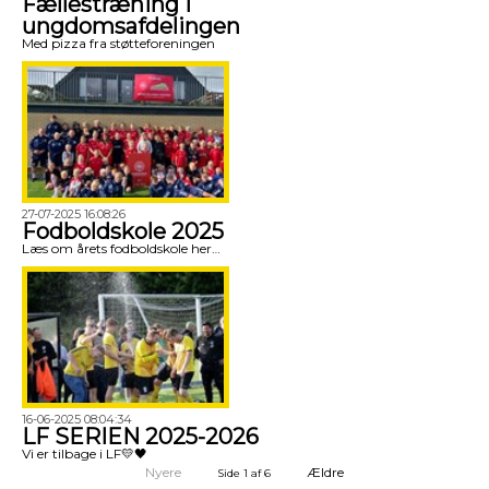
Fællestræning i
ungdomsafdelingen
Med pizza fra støtteforeningen
27-07-2025 16:08:26
Fodboldskole 2025
Læs om årets fodboldskole her…
16-06-2025 08:04:34
LF SERIEN 2025-2026
Vi er tilbage i LF💛🖤
Nyere
Ældre
Side 1 af 6