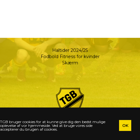
Haltider 2024/25
Fodbold Fitness for kvinder
Skærm
TGB bruger cookies for at kunne give dig den bedst mulige
TGB Toreby Grænge Boldklub | Tlf. 22 38 87 55
oplevelse af vor hjemmeside. Ved at bruge vores side
accepterer du brugen af cookies.
Gl. Landevej | 4891 Toreby L