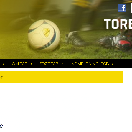
OM TGB
STØT TGB
INDMELDNING I TGB
r