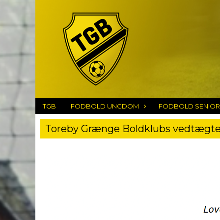
TGB
FODBOLD UNGDOM
FODBOLD SENIOR
Toreby Grænge Boldklubs vedtægte