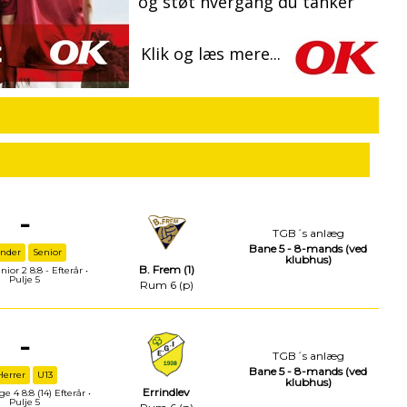
-
TGB´s anlæg
Bane 5 - 8-mands (ved
inder
Senior
klubhus)
B. Frem (1)
ior 2 8:8 - Efterår •
Pulje 5
Rum 6 (p)
-
TGB´s anlæg
Bane 5 - 8-mands (ved
Herrer
U13
klubhus)
Errindlev
e 4 8:8 (14) Efterår •
Pulje 5