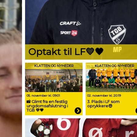
Optakt til LF💛🖤
KLATTEN OG NYHEDER
KLATTEN OG NYHEDER
05. november kl. 09:01
02. november kl. 20:19
📸 Glimt fra en festlig
3. Plads i LF som
ungdomsafslutning i
oprykkere😎
TGB 💛🖤