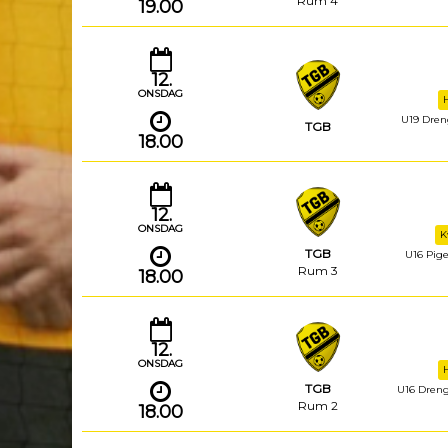
Rum 4
19.00
12.
ONSDAG
U19 Dreng
TGB
18.00
12.
ONSDAG
K
TGB
U16 Piger
Rum 3
18.00
12.
ONSDAG
TGB
U16 Drenge
Rum 2
18.00