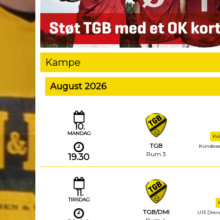
Kampe
August 2026
10.
MANDAG
Kv
TGB
Kvindesen
Rum 3
19.30
11.
TIRSDAG
TGB/DMI
U13 Dreng