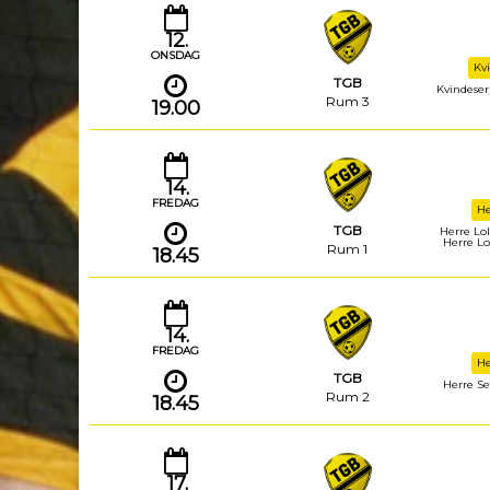
12.
ONSDAG
Kv
TGB
Kvindeseri
Rum 3
19.00
14.
FREDAG
He
TGB
Herre Lol
Herre Lo
Rum 1
18.45
14.
FREDAG
He
TGB
Herre Se
Rum 2
18.45
17.