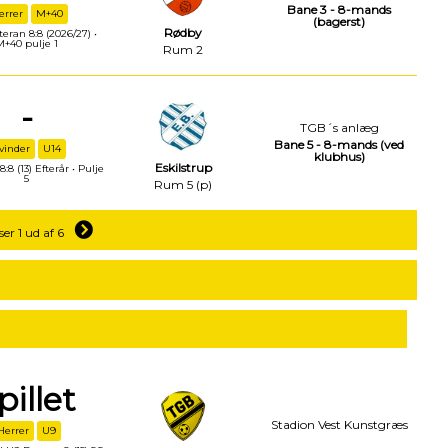
Bane 3 - 8-mands
errer
M+40
(bagerst)
Rødby
eran 8:8 (2026/27) •
M+40 pulje 1
Rum 2
-
TGB´s anlæg
Bane 5 - 8-mands (ved
vinder
U14
klubhus)
Eskilstrup
:8 (13) Efterår • Pulje
5
Rum 5 (p)
ser 1 ud af 6
pillet
Stadion Vest Kunstgræs
Herrer
U9