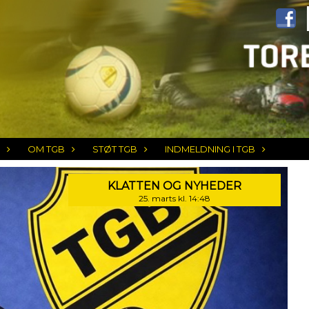
OM TGB
STØT TGB
INDMELDNING I TGB
KLATTEN OG NYHEDER
25. marts kl. 14:48