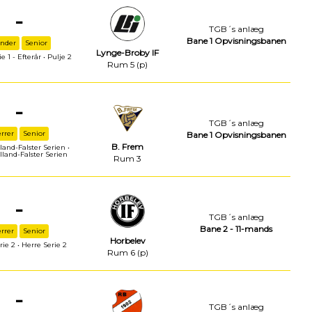
-
TGB´s anlæg
Bane 1 Opvisningsbanen
inder
Senior
Lynge-Broby IF
e 1 - Efterår • Pulje 2
Rum 5 (p)
-
TGB´s anlæg
rrer
Senior
Bane 1 Opvisningsbanen
B. Frem
land-Falster Serien •
lland-Falster Serien
Rum 3
-
TGB´s anlæg
Bane 2 - 11-mands
rrer
Senior
Horbelev
rie 2 • Herre Serie 2
Rum 6 (p)
-
TGB´s anlæg