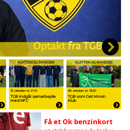
Min
KLATTEN OG NYHEDER
KLATTEN OG NYHEDER
15. oktober kl. 21:10
08. oktober kl. 19:20
TGB indgår samarbejde
TGB som Get Movin
med NFC
Klub