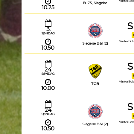
VinterBold
B. 73, Slagelse
10.25
S
3.
SØNDAG
VinterBold
Slagelse B&I (2)
10.50
S
24.
SØNDAG
VinterBold
TGB
10.00
S
24.
SØNDAG
VinterBold
Slagelse B&I (2)
10.50