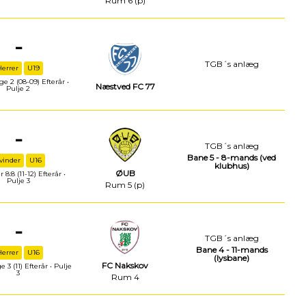
Rum 6 (p)
-
TGB´s anlæg
Herrer
U19
e 2 (08-09) Efterår •
Næstved FC 77
Pulje 2
-
TGB´s anlæg
Bane 5 - 8-mands (ved
vinder
U16
klubhus)
ØUB
 8:8 (11-12) Efterår •
Pulje 3
Rum 5 (p)
-
TGB´s anlæg
Bane 4 - 11-mands
Herrer
U16
(lysbane)
FC Nakskov
 3 (11) Efterår • Pulje
3
Rum 4