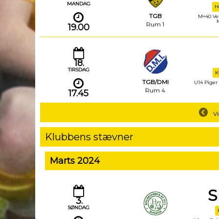
MANDAG
H
TGB
M+40 Vet
Rum 1
19.00
18.
TIRSDAG
K
TGB/DMI
U14 Piger 8
Rum 4
17.45
Vi
Klubbens stævner
Marts 2024
S
3.
SØNDAG