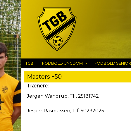
TGB
FODBOLD UNGDOM
FODBOLD SENIOR
Masters +50
Trænere:
Jørgen Wandrup, Tlf. 25181742
Jesper Rasmussen, Tlf. 50232025