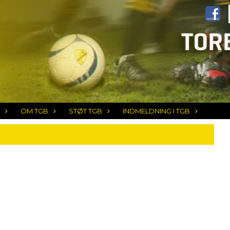
OM TGB
STØT TGB
INDMELDNING I TGB