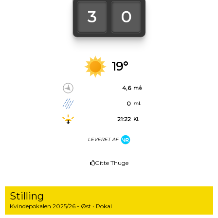
3
0
19°
4,6
m/s
0
ml.
21:22
Kl.
LEVERET AF
Gitte Thuge
Stilling
Kvindepokalen 2025/26 - Øst • Pokal