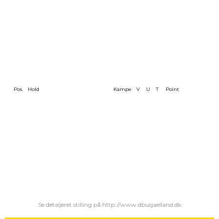
Pos.
Hold
Kampe
V
U
T
Point
Se detaljeret stilling på http://www.dbusjaelland.dk